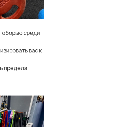
огоборью среди
ивировать вас к
ь предела